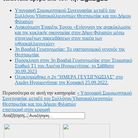
Υπογραφή Συμφωνητικού Συνεργασίας μεταξύ του
Συλλόγου Υδατοκαλλιεργητών Θεσπρωτίας και του Δήμου
Φιλιατών
Ανακοίνωση Έναρξης Έργου «Ενίσχυση της ανακύκλωσης
και της κυκλικής οικονομίας στον Δήμο Φιλιατών μέσω
στοχευμένων παρεμβάσεων στον τομέα των
ιχθυοκαλλιεργειών»
3η Βραδιά Γευσιγνωσίας: Το γαστρονομικό γεγονός της
Θεσπρωτίας
Πρόσκληση στην 3η Βραδιά Γευσιγνωσίας στον Τερματικό
Σταθμό Τ1 του Λιμένα Ηγουμενίτσας, το Σάββατο
30.09.2023
Ολοκληρώθηκε η 2η "ΗΜΕΡΑ ΓΕΥΣΙΓΝΩΣΙΑΣ" στο
Λιμάνι Ηγουμενίτσας την Κυριακή 25.09.2022.
Περισσότερα σε αυτή την κατηγορία:
« Υπογραφή Συμφωνητικού
Συνεργασίας μεταξύ του Συλλόγου Υδατοκαλλιεργητών
Θεσπρωτίας και του Δήμου Φιλιατών
επιστροφή στην κορυφή
Αναζήτηση...