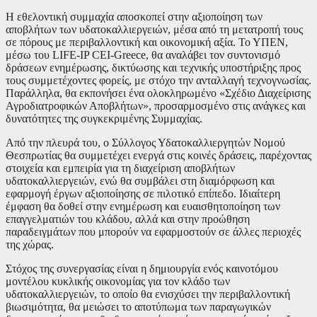
Η εθελοντική συμμαχία αποσκοπεί στην αξιοποίηση των
αποβλήτων των υδατοκαλλιεργειών, μέσα από τη μετατροπή τους
σε πόρους με περιβαλλοντική και οικονομική αξία. Το ΥΠΕΝ,
μέσω του LIFE-IP CEI-Greece, θα αναλάβει τον συντονισμό
δράσεων ενημέρωσης, δικτύωσης και τεχνικής υποστήριξης προς
τους συμμετέχοντες φορείς, με στόχο την ανταλλαγή τεχνογνωσίας.
Παράλληλα, θα εκπονήσει ένα ολοκληρωμένο «Σχέδιο Διαχείρισης
Αγροδιατροφικών Αποβλήτων», προσαρμοσμένο στις ανάγκες και
δυνατότητες της συγκεκριμένης Συμμαχίας.
Από την πλευρά του, ο Σύλλογος Υδατοκαλλιεργητών Νομού
Θεσπρωτίας θα συμμετέχει ενεργά στις κοινές δράσεις, παρέχοντας
στοιχεία και εμπειρία για τη διαχείριση αποβλήτων
υδατοκαλλιεργειών, ενώ θα συμβάλει στη διαμόρφωση και
εφαρμογή έργων αξιοποίησης σε πιλοτικό επίπεδο. Ιδιαίτερη
έμφαση θα δοθεί στην ενημέρωση και ευαισθητοποίηση των
επαγγελματιών του κλάδου, αλλά και στην προώθηση
παραδειγμάτων που μπορούν να εφαρμοστούν σε άλλες περιοχές
της χώρας.
Στόχος της συνεργασίας είναι η δημιουργία ενός καινοτόμου
μοντέλου κυκλικής οικονομίας για τον κλάδο των
υδατοκαλλιεργειών, το οποίο θα ενισχύσει την περιβαλλοντική
βιωσιμότητα, θα μειώσει το αποτύπωμα των παραγωγικών