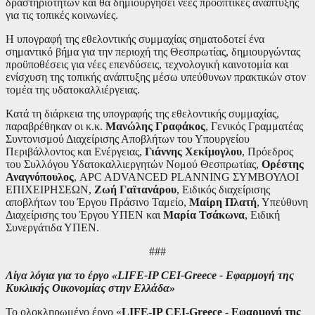
δραστηριοτήτων και θα δημιουργήσει νέες προοπτικές ανάπτυξης
για τις τοπικές κοινωνίες.
Η υπογραφή της εθελοντικής συμμαχίας σηματοδοτεί ένα
σημαντικό βήμα για την περιοχή της Θεσπρωτίας, δημιουργώντας
προϋποθέσεις για νέες επενδύσεις, τεχνολογική καινοτομία και
ενίσχυση της τοπικής ανάπτυξης μέσω υπεύθυνων πρακτικών στον
τομέα της υδατοκαλλιέργειας.
Κατά τη διάρκεια της υπογραφής της εθελοντικής συμμαχίας,
παραβρέθηκαν οι κ.κ.
Μανώλης Γραφάκος
, Γενικός Γραμματέας
Συντονισμού Διαχείρισης Αποβλήτων του Υπουργείου
Περιβάλλοντος και Ενέργειας,
Γιάννης Χεκίμογλου
, Πρόεδρος
του Συλλόγου Υδατοκαλλιεργητών Νομού Θεσπρωτίας,
Ορέστης
Αναγνόπουλος
, APC ADVANCED PLANNING ΣΥΜΒΟΥΛΟΙ
ΕΠΙΧΕΙΡΗΣΕΩΝ,
Ζωή Γαϊτανάρου
, Ειδικός διαχείρισης
αποβλήτων του Έργου Πράσινο Ταμείο,
Mαίρη Πλατή
, Υπεύθυνη
Διαχείρισης του Έργου ΥΠΕΝ και
Μαρία Τσάκωνα
, Ειδική
Συνεργάτιδα ΥΠΕΝ.
###
Λίγα λόγια για το έργο «LIFE-IP CEI-Greece - Εφαρμογή της
Κυκλικής Οικονομίας στην Ελλάδα»
Το ολοκληρωμένο έργο «
LIFE-IP CEI-Greece - Εφαρμογή της