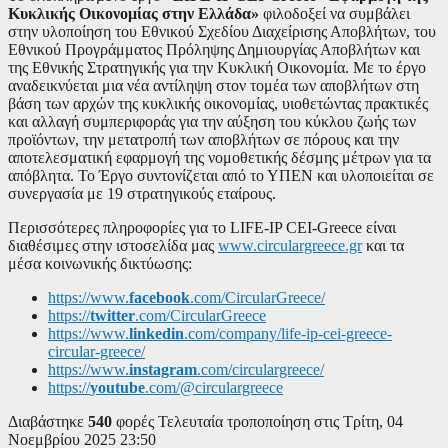
Κυκλικής Οικονομίας στην Ελλάδα»
φιλοδοξεί να συμβάλει
στην υλοποίηση του Εθνικού Σχεδίου Διαχείρισης Αποβλήτων, του
Εθνικού Προγράμματος Πρόληψης Δημιουργίας Αποβλήτων και
της Εθνικής Στρατηγικής για την Κυκλική Οικονομία. Με το έργο
αναδεικνύεται μια νέα αντίληψη στον τομέα των αποβλήτων στη
βάση των αρχών της κυκλικής οικονομίας, υιοθετώντας πρακτικές
και αλλαγή συμπεριφοράς για την αύξηση του κύκλου ζωής των
προϊόντων, την μετατροπή των αποβλήτων σε πόρους και την
αποτελεσματική εφαρμογή της νομοθετικής δέσμης μέτρων για τα
απόβλητα. Το Έργο συντονίζεται από το ΥΠΕΝ και υλοποιείται σε
συνεργασία με 19 στρατηγικούς εταίρους.
Περισσότερες πληροφορίες για το LIFE-IP CEI-Greece είναι
διαθέσιμες στην ιστοσελίδα μας
www.circulargreece.gr
και τα
μέσα κοινωνικής δικτύωσης:
https://www.
facebook
.com/CircularGreece/
https://
twitter
.com/CircularGreece
https://www.
linkedin
.com/company/life-ip-cei-greece-
circular-greece/
https://www.
instagram
.com/circulargreece/
https://
youtube
.com/@circulargreece
Διαβάστηκε
540
φορές
Τελευταία τροποποίηση στις Τρίτη, 04
Νοεμβρίου 2025 23:50