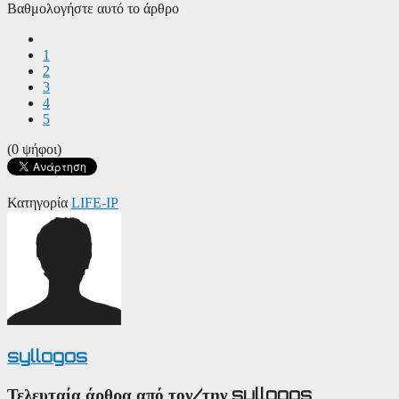
Βαθμολογήστε αυτό το άρθρο
1
2
3
4
5
(0 ψήφοι)
Κατηγορία
LIFE-IP
syllogos
Τελευταία άρθρα από τον/την syllogos