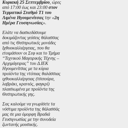
Κυριακή 25 Σεπτεμβρίου
, ώρες
από 17:00 έως και 23:00
στον
Τερματικό Σταθμό Τ1 του
Λιμένα Ηγουμενίτσας
την «
2η
Ημέρα Γευσιγνωσίας
».
Ελάτε να διασκεδάσουμε
δοκιμάζοντας γεύσεις θάλασσας
από τις Θεσπρωτικές μονάδες
Ιχθυοκαλλιέργειας, που θα
ετοιμάσουν οι Σεφ και το Τμήμα
“Τεχνικού Μαγειρικής Τέχνης –
Αρχιμάγειρας” του Δ.ΙΕΚ
Ηγουμενίτσας με τα κύρια
προϊόντα της ντόπιας θαλάσσιας
ιχθυοκαλλιέργειας (τσιπούρα,
λαβράκι, κρανιός, φαγκρί)
πλαισιωμένα με προϊόντα της
Θεσπρωτικής γης.
Σας καλούμε να γνωρίσετε τα
νόστιμα προϊόντα της θάλασσάς
μας σε μια όμορφη Βραδιά
Γευσιγνωσίας με την συνοδεία
ζωντανής μουσικής.