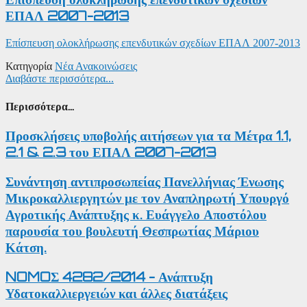
ΕΠΑΛ 2007-2013
Επίσπευση ολοκλήρωσης επενδυτικών σχεδίων ΕΠΑΛ 2007-2013
Κατηγορία
Νέα Ανακοινώσεις
Διαβάστε περισσότερα...
Περισσότερα...
Προσκλήσεις υποβολής αιτήσεων για τα Μέτρα 1.1,
2.1 & 2.3 του ΕΠΑΛ 2007-2013
Συνάντηση αντιπροσωπείας Πανελλήνιας Ένωσης
Μικροκαλλιεργητών με τον Αναπληρωτή Υπουργό
Αγροτικής Ανάπτυξης κ. Ευάγγελο Αποστόλου
παρουσία του βουλευτή Θεσπρωτίας Μάριου
Κάτση.
NOMOΣ 4282/2014 - Ανάπτυξη
Υδατοκαλλιεργειών και άλλες διατάξεις