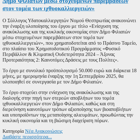
Δήμο Φιλιατών μέσω στοχευμένων παρεμβάσεων
στον τομέα των ιχθυοκαλλιεργειών»
Ο Σύλλογος Υδατοκαλλιεργητών Νομού Θεσπρωτίας ανακοινώνει
την έναρξη υλοποίησης του έργου με τίτλο «Ενίσχυση της
ανακύκλωσης και της κυκλικής οικονομίας στον Δήμο Φιλιατών
μέσω στοχευμένων παρεμβάσεων στον τομέα των
ιχθυοκαλλιεργειών», που χρηματοδοτείται από το Πράσινο Ταμείο,
στο πλαίσιο του Χρηματοδοτικού Προγράμματος «Φυσικό
Περιβάλλον & Κλιματική Ουδετερότητα 2024 – Άξονας
Προτεραιότητας 2: Καινοτόμες Δράσεις με τους Πολίτες».
Το έργο με συνολικό προϋπολογισμό 50.000 ευρώ και διάρκεια 18
μήνες, με ημερομηνία έναρξης την 1η Σεπτεμβρίου 2025, θα
υλοποιηθεί σε συνεργασία με τον Δήμο Φιλιατών.
Το έργο στοχεύει στην ενίσχυση της ανακύκλωσης και της
διαλογής στην πηγή των στερεών αποβλήτων του τομέα
ιχθυοκαλλιεργειών στον Δήμο Φιλιατών, καθώς και στη
διερεύνηση καινοτόμων τρόπων αξιοποίησης των βιοαποβλήτων
και υποπροϊόντων της μεταποίησης αλιευμάτων, προωθώντας την
κυκλική οικονομία και τη βιώσιμη διαχείριση πόρων.
Κατηγορία
Νέα Ανακοινώσεις
Διαβάστε περισσότερα...