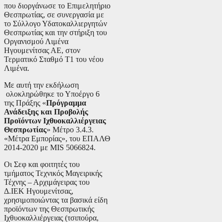
που διοργάνωσε το Επιμελητήριο
Θεσπρωτίας, σε συνεργασία με
το Σύλλογο Υδατοκαλλιεργητών
Θεσπρωτίας και την στήριξη του
Οργανισμού Λιμένα
Ηγουμενίτσας ΑΕ, στον
Τερματικό Σταθμό Τ1 του νέου
Λιμένα.
Με αυτή την εκδήλωση
ολοκληρώθηκε το Υποέργο 6
της Πράξης «
Πρόγραμμα
Ανάδειξης και Προβολής
Προϊόντων Ιχθυοκαλλιέργειας
Θεσπρωτίας
» Μέτρο 3.4.3.
«Μέτρα Εμπορίας», του ΕΠΑΛΘ
2014-2020 με MIS 5066824.
Οι Σεφ και φοιτητές του
τμήματος Τεχνικός Μαγειρικής
Τέχνης – Αρχιμάγειρας του
Δ.ΙΕΚ Ηγουμενίτσας,
χρησιμοποιώντας τα βασικά είδη
προϊόντων της Θεσπρωτικής
Ιχθυοκαλλιέργειας (τσιπούρα,