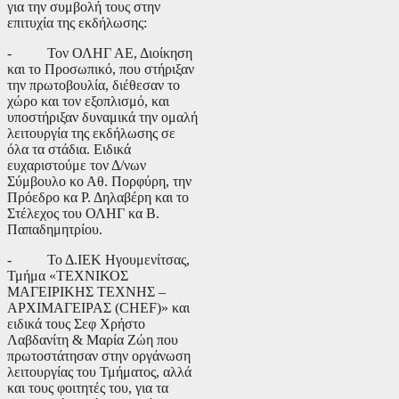
για την συμβολή τους στην
επιτυχία της εκδήλωσης:
- Τον ΟΛΗΓ ΑΕ, Διοίκηση
και το Προσωπικό, που στήριξαν
την πρωτοβουλία, διέθεσαν το
χώρο και τον εξοπλισμό, και
υποστήριξαν δυναμικά την ομαλή
λειτουργία της εκδήλωσης σε
όλα τα στάδια. Ειδικά
ευχαριστούμε τον Δ/νων
Σύμβουλο κο Αθ. Πορφύρη, την
Πρόεδρο κα Ρ. Δηλαβέρη και το
Στέλεχος του ΟΛΗΓ κα Β.
Παπαδημητρίου.
- Το Δ.ΙΕΚ Ηγουμενίτσας,
Τμήμα «ΤΕΧΝΙΚΟΣ
ΜΑΓΕΙΡΙΚΗΣ ΤΕΧΝΗΣ –
ΑΡΧΙΜΑΓΕΙΡΑΣ (CHEF)» και
ειδικά τους Σεφ Χρήστο
Λαβδανίτη & Μαρία Ζώη που
πρωτοστάτησαν στην οργάνωση
λειτουργίας του Τμήματος, αλλά
και τους φοιτητές του, για τα