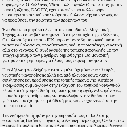
παραγωγών. Ο Σύλλογος Υδατοκαλλιεργειών Θεσπρωτίας, με την
υποστήριξη της ΕΛΟΠΥ, έχει καταφέρει να καλλιεργήσει
περαιτέρω την τοπική κουλτούρα της θαλασσινής παραγωγής και
να προωθήσει την ποιότητα των προϊόντων του.
Ένα ιδιαίτερο μπράβο αξίζει στους σπουδαστές Μαγειρικής
Τέχνης, που συνέβαλαν σημαντικά στην επιτυχία της εκδήλωσης.
Οι ταλαντούχοι σεφ του ΙΕΚ παρουσίασαν δημιουργικά πιάτα με
τα τοπικά θαλασσινά, προσθέτοντας ακόμη περισσότερη γευστική
αξία στο γεγονός. Ο συνδυασμός της τοπικής παραγωγής με τον
επαγγελματισμό των μαγείρων δημιούργησε μια μοναδική
γαστρονομική εμπειρία για όλους τους παρευρισκόμενους.
Η εκδήλωση αποδείχθηκε επιτυχημένη όχι μόνο από πλευράς
γευστικής ικανοποίησης αλλά και από πλευράς κοινωνικής
συνάντησης και προώθησης της τοπικής παραγωγής. Αυτές οι
εκδηλώσεις συμβάλλουν στην ενίσχυση του τοπικού κοινωνικού
ιστού και στην προώθηση της τοπικής παραγωγής, ενθαρρύνοντας
περισσότερους ανθρώπους να ανακαλύψουν τον θησαυρό των
γεύσεων που έχουμε στη διάθεσή μας και ενισχύοντας έτσι την
τοπική οικονομία.
Την εκδήλωση τίμησαν με την παρουσία τους
o
βουλευτής
Θεσπρωτίας Βασίλης Γιόγιακας, ο Αντιπεριφερειάρχης Θεσπρωτίας
Θωμάς Πιτούλης, η θεματική Αντιπεριφερειάρχης Αλιείας Ρεγγίνα