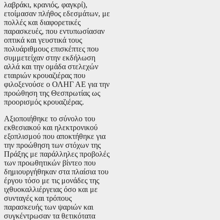
λαβράκι, κρανιός, φαγκρί),
ετοίμασαν πλήθος εδεσμάτων, με
πολλές και διαφορετικές
παρασκευές, που εντυπωσίασαν
οπτικά και γευστικά τους
πολυάριθμους επισκέπτες που
συμμετείχαν στην εκδήλωση
αλλά και την ομάδα στελεχών
εταιριών κρουαζιέρας που
φιλοξενούσε ο ΟΛΗΓ ΑΕ για την
προώθηση της Θεσπρωτίας ως
προορισμός κρουαζιέρας.
Αξιοποιήθηκε το σύνολο του
εκθεσιακού και ηλεκτρονικού
εξοπλισμού που αποκτήθηκε για
την προώθηση των στόχων της
Πράξης με παράλληλες προβολές
των προωθητικών βίντεο που
δημιουργήθηκαν στα πλαίσια του
έργου τόσο με τις μονάδες της
ιχθυοκαλλιέργειας όσο και με
συνταγές και τρόπους
παρασκευής των ψαριών και
συγκέντρωσαν τα θετικότατα