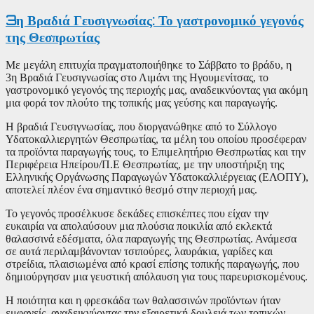
3η Βραδιά Γευσιγνωσίας: Το γαστρονομικό γεγονός
της Θεσπρωτίας
Με μεγάλη επιτυχία πραγματοποιήθηκε το Σάββατο το βράδυ, η
3
η
Βραδιά Γευσιγνωσίας στο Λιμάνι της Ηγουμενίτσας, το
γαστρονομικό γεγονός της περιοχής μας, αναδεικνύοντας για ακόμη
μια φορά τον πλούτο της τοπικής μας γεύσης και παραγωγής.
Η βραδιά Γευσιγνωσίας, που διοργανώθηκε από το Σύλλογο
Υδατοκαλλιεργητών Θεσπρωτίας, τα μέλη του οποίου προσέφεραν
τα προϊόντα παραγωγής τους, το Επιμελητήριο Θεσπρωτίας και την
Περιφέρεια Ηπείρου/Π.Ε Θεσπρωτίας, με την υποστήριξη της
Ελληνικής Οργάνωσης Παραγωγών Υδατοκαλλιέργειας (ΕΛΟΠΥ),
αποτελεί πλέον ένα σημαντικό θεσμό στην περιοχή μας.
Το γεγονός προσέλκυσε δεκάδες επισκέπτες που είχαν την
ευκαιρία να απολαύσουν μια πλούσια ποικιλία από εκλεκτά
θαλασσινά εδέσματα, όλα παραγωγής της Θεσπρωτίας. Ανάμεσα
σε αυτά περιλαμβάνονταν τσιπούρες, λαυράκια, γαρίδες και
στρείδια, πλαισιωμένα από κρασί επίσης τοπικής παραγωγής, που
δημιούργησαν μια γευστική απόλαυση για τους παρευρισκομένους.
Η ποιότητα και η φρεσκάδα των θαλασσινών προϊόντων ήταν
εμφανείς, αναδεικνύοντας την εξαιρετική δουλειά των τοπικών