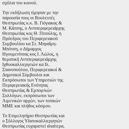
σχόλια του κοινού.
Την εκδήλωση τίμησαν με την
παρουσία τους οι Βουλευτές
Θεσπρωτίας κ.κ. Β. Γιόγιακας &
Μ. Κάτσης, ο Αντιπεριφερειάρχης
Θεσπρωτίας κος Θ. Πιτούλης, η
Πρόεδρος του Περιφερειακού
Συμβουλίου κα Στ. Μπραΐμη-
Μπότση, ο Δήμαρχος
Ηγουμενίτσας κος Ι. Λώλος, η
θεματική Αντιπεριφερειάρχης
Ιχθυοκαλλιεργειών κα Ιλ.
Σπανοπούλου, Περιφερειακοί &
Δημοτικοί Σύμβουλοι και
Εκπρόσωποι των Υπηρεσιών της
Περιφερειακής Ενότητας
Θεσπρωτίας & Εμπορ/κών
Συλλόγων, εκπρόσωποι των
Λιμενικών αρχών, των τοπικών
ΜΜΕ και πλήθος κόσμου.
Το Επιμελητήριο Θεσπρωτίας και
ο Σύλλογος Υδατοκαλλιεργητών
Θεσπρωτίας ευχαριστεί ιδιαίτερα,