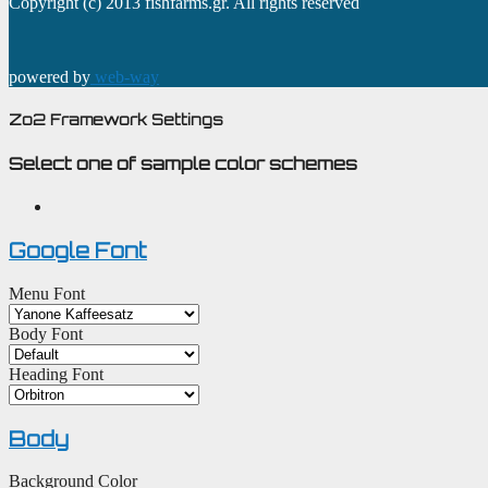
Copyright (c) 2013 fishfarms.gr. All rights reserved
powered by
web-way
Zo2 Framework Settings
Select one of sample color schemes
Google Font
Menu Font
Body Font
Heading Font
Body
Background Color