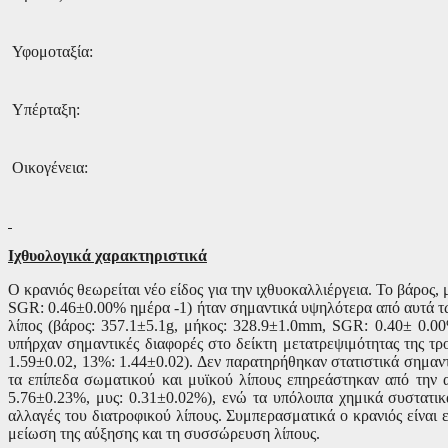
Υφομοταξία:
Υπέρταξη:
Οικογένεια:
Ιχθυολογικά χαρακτηριστικά
Ο κρανιός θεωρείται νέο είδος για την ιχθυοκαλλιέργεια. Το βάρος,
SGR:
0.46±0.00% ημέρα -1
) ήταν σημαντικά υψηλότερα από αυτά τ
λίπος (βάρος: 357.1
±5
.1
g,
μήκος: 328.9
±
1.0
mm, SGR:
0.40
±
0.00
υπήρχαν σημαντικές διαφορές στο δείκτη μετατρεψιμότητας της τ
1.59
±
0.02, 13%: 1.44
±
0.02
). Δεν παρατηρήθηκαν στατιστικά σημαν
τα επίπεδα σωματικού και μυϊκού λίπους επηρεάστηκαν από την 
5.76
±
0.23%, μυς: 0.31
±
0.02%
), ενώ τα υπόλοιπα χημικά συστατικ
αλλαγές του διατροφικού λίπους. Συμπερασματικά ο κρανιός είναι ε
μείωση της αύξησης και τη συσσώρευση λίπους.