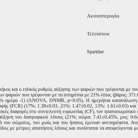
Ακτινοπτερυγίοι
Τελεόστεοι
Sparidae
 μήκος και ο ειδικός ρυθμός αύξησης των ψαριών που τρέφονται με το
ων ψαριών που τρέφονταν με τα σιτηρέσια με 21% λίπος (βάρος: 371.
% ημέρα -1
)
(ANOVA, DNMR, p<0.05).
Η ημερήσια κατανάλωση τ
ροφής
(FCR)
(17%: 1.38
±
0.03, 21%: 1.47
±
0.02, 13%: 1.61
±
0.03
) και
τικές διαφορές στο συντελεστή ευρωστίας (
CF
), τον ηπατοσωματικό 
αύξηση του διατροφικού λίπους (21%: σώμα: 7.41
±
0.45%, μυς: 0.6
ά του σώματος, του μυός και του ήπατος έμειναν ανεπηρέαστα. Ανε
ίδος με μέτριες απαιτήσεις λίπους και συνίσταται να αποφεύγονται μ