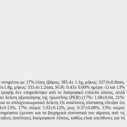
ν σιτηρέσιο με 17% λίπος (βάρος: 385.4
±
1.1
g,
μήκος: 337.0
±0.8
mm,
0
±
1.8
g,
μήκος: 333.4
±
1.2
mm, SGR:
0.43
±
0.00% ημέρα -1
) και 13%
ροφής δεν επηρεάστηκε από το διατροφικό επίπεδο λίπους, αλλά
 το δείκτη αξιοποίησης της πρωτεΐνης
(PER)
(17%: 1.68
±
0.04, 21%:
και το σπλαχνοσωματικό δείκτη. Οι αναλύσεις σύστασης έδειξαν ότι
4
±
0.13%, 17%: σώμα: 5.92
±
0.12%, μυς: 0.37
±
0.08%, 13%: σώμα:
πηρέαστα έμειναν και τα βιοχημικά συστατικά του αίματος από τις
εγάλες ποσότητες διατροφικού λίπους, καθώς είναι υπεύθυνες για τη