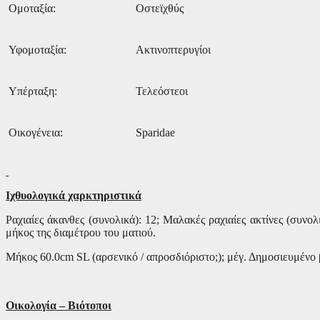
Ομοταξία:
Οστεϊχθύς
Υφομοταξία:
Ακτινοπτερυγίοι
Υπέρταξη:
Τελεόστεοι
Οικογένεια:
Sparidae
Ιχθυολογικά χαρκτηριστικά
Ραχιαίες άκανθες (συνολικά): 12; Μαλακές ραχιαίες ακτίνες (συνο
μήκος της διαμέτρου του ματιού.
Μήκος 60.0
cm SL
(αρσενικό / απροσδιόριστο;); μέγ. Δημοσιευμένο 
Οικολογία – Βιότοποι