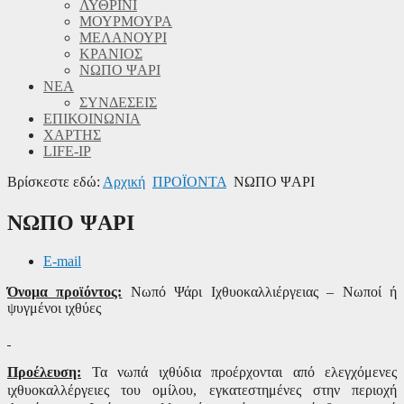
ΛΥΘΡΙΝΙ
ΜΟΥΡΜΟΥΡΑ
ΜΕΛΑΝΟΥΡΙ
ΚΡΑΝΙΟΣ
ΝΩΠΟ ΨΑΡΙ
ΝΕΑ
ΣΥΝΔΕΣΕΙΣ
ΕΠΙΚΟΙΝΩΝΙΑ
ΧΑΡΤΗΣ
LIFE-IP
Βρίσκεστε εδώ:
Αρχική
ΠΡΟΪΟΝΤΑ
ΝΩΠΟ ΨΑΡΙ
ΝΩΠΟ ΨΑΡΙ
E-mail
Όνομα προϊόντος:
Νωπό Ψάρι Ιχθυοκαλλιέργειας – Νωποί ή
ψυγμένοι ιχθύες
Προέλευση:
Τα νωπά ιχθύδια προέρχονται από ελεγχόμενες
ιχθυοκαλλέργειες του ομίλου, εγκατεστημένες στην περιοχή