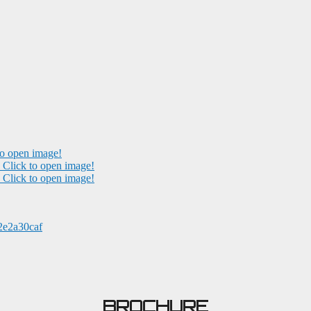
to open image!
Click to open image!
Click to open image!
92e2a30caf
BROCHURE