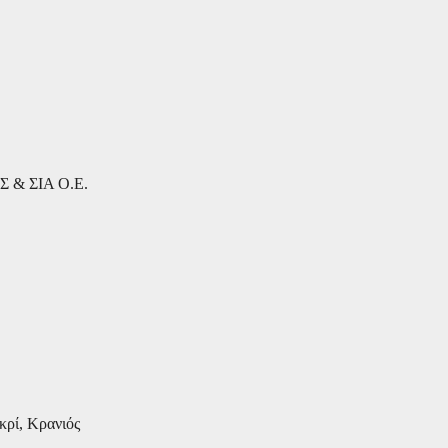
& ΣΙΑ Ο.Ε.
κρί, Κρανιός