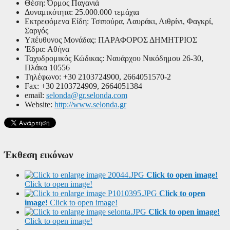
Θέση:
Όρμος Παγανιά
Δυναμικότητα:
25.000.000 τεμάχια
Εκτρεφόμενα Είδη:
Τσιπούρα, Λαυράκι, Λιθρίνι, Φαγκρί,
Σαργός
Υπέυθυνος Μονάδας:
ΠΑΡΑΦΟΡΟΣ ΔΗΜΗΤΡΙΟΣ
'Εδρα:
Αθήνα
Ταχυδρομικός Κώδικας:
Ναυάρχου Νικόδημου 26-30,
Πλάκα 10556
Τηλέφωνο:
+30 2103724900, 2664051570-2
Fax:
+30 2103724909, 2664051384
email:
selonda@gr.selonda.com
Website:
http://www.selonda.gr
Έκθεση εικόνων
Click to open image!
Click to open image!
Click to open
image!
Click to open image!
Click to open image!
Click to open image!