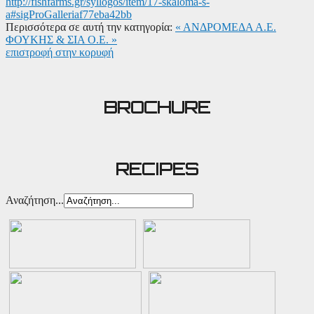
http://fishfarms.gr/syllogos/item/17-skaloma-s-
a#sigProGalleriaf77eba42bb
Περισσότερα σε αυτή την κατηγορία:
« ΑΝΔΡΟΜΕΔΑ Α.Ε.
ΦΟΥΚΗΣ & ΣΙΑ Ο.Ε. »
επιστροφή στην κορυφή
BROCHURE
RECIPES
Αναζήτηση...