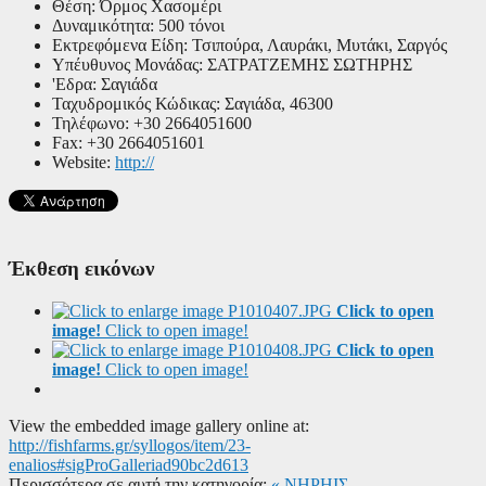
Θέση:
Όρμος Χασομέρι
Δυναμικότητα:
500 τόνοι
Εκτρεφόμενα Είδη:
Τσιπούρα, Λαυράκι, Μυτάκι, Σαργός
Υπέυθυνος Μονάδας:
ΣΑΤΡΑΤΖΕΜΗΣ ΣΩΤΗΡΗΣ
'Εδρα:
Σαγιάδα
Ταχυδρομικός Κώδικας:
Σαγιάδα, 46300
Τηλέφωνο:
+30 2664051600
Fax:
+30 2664051601
Website:
http://
Έκθεση εικόνων
Click to open
image!
Click to open image!
Click to open
image!
Click to open image!
View the embedded image gallery online at:
http://fishfarms.gr/syllogos/item/23-
enalios#sigProGalleriad90bc2d613
Περισσότερα σε αυτή την κατηγορία:
« ΝΗΡΗΙΣ