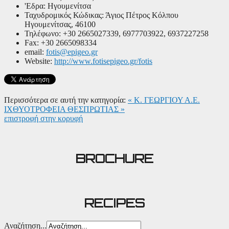
'Εδρα:
Ηγουμενίτσα
Ταχυδρομικός Κώδικας:
Άγιος Πέτρος Κόλπου
Ηγουμενίτσας, 46100
Τηλέφωνο:
+30 2665027339, 6977703922, 6937227258
Fax:
+30 2665098334
email:
fotis@epigeo.gr
Website:
http://www.fotisepigeo.gr/fotis
Περισσότερα σε αυτή την κατηγορία:
« Κ. ΓΕΩΡΓΙΟΥ Α.Ε.
ΙΧΘΥΟΤΡΟΦΕΙΑ ΘΕΣΠΡΩΤΙΑΣ »
επιστροφή στην κορυφή
BROCHURE
RECIPES
Αναζήτηση...