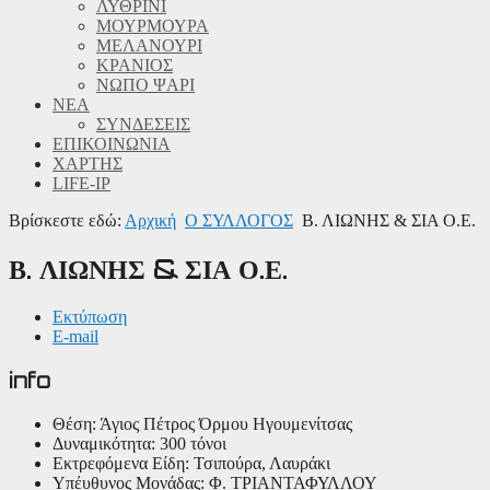
ΛΥΘΡΙΝΙ
ΜΟΥΡΜΟΥΡΑ
ΜΕΛΑΝΟΥΡΙ
ΚΡΑΝΙΟΣ
ΝΩΠΟ ΨΑΡΙ
ΝΕΑ
ΣΥΝΔΕΣΕΙΣ
ΕΠΙΚΟΙΝΩΝΙΑ
ΧΑΡΤΗΣ
LIFE-IP
Βρίσκεστε εδώ:
Αρχική
Ο ΣΥΛΛΟΓΟΣ
Β. ΛΙΩΝΗΣ & ΣΙΑ Ο.Ε.
Β. ΛΙΩΝΗΣ & ΣΙΑ Ο.Ε.
Εκτύπωση
E-mail
info
Θέση:
Άγιος Πέτρος Όρμου Ηγουμενίτσας
Δυναμικότητα:
300 τόνοι
Εκτρεφόμενα Είδη:
Τσιπούρα, Λαυράκι
Υπέυθυνος Μονάδας:
Φ. ΤΡΙΑΝΤΑΦΥΛΛΟΥ