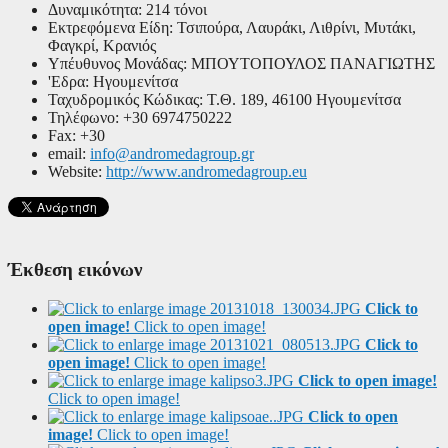
Δυναμικότητα:
214 τόνοι
Εκτρεφόμενα Είδη:
Τσιπούρα, Λαυράκι, Λιθρίνι, Μυτάκι,
Φαγκρί, Κρανιός
Υπέυθυνος Μονάδας:
ΜΠΟΥΤΟΠΟΥΛΟΣ ΠΑΝΑΓΙΩΤΗΣ
'Εδρα:
Ηγουμενίτσα
Ταχυδρομικός Κώδικας:
Τ.Θ. 189, 46100 Ηγουμενίτσα
Τηλέφωνο:
+30 6974750222
Fax:
+30
email:
info@andromedagroup.gr
Website:
http://www.andromedagroup.eu
Έκθεση εικόνων
Click to
open image!
Click to open image!
Click to
open image!
Click to open image!
Click to open image!
Click to open image!
Click to open
image!
Click to open image!