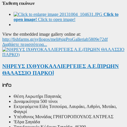
Έκθεση εικόνων
Click to
open image!
Click to open image!
View the embedded image gallery online at:
http://fishfarms.gr/syllogos/meli#sigProGalleriab5809e72df
Διαβάστε περισσότερα...
ΝΗΡΕΥΣ ΙΧΘΥΟΚΑΛΛΙΕΡΓΕΙΕΣ Α.Ε.(ΠΡΩΗΝ
ΘΑΛΑΣΣΙΟ ΠΑΡΚΟ)
info
Θέση
Ακρωτήρι Παγανιάς
Δυναμικότητα
500 τόνοι
Εκτρεφόμενα Είδη
Τσιπούρα, Λαυράκι, Λιθρίνι, Μυτάκι,
Φαγκρί
Υπέυθυνος Μονάδας
ΓΡΗΓΟΡΟΠΟΥΛΟΣ ΑΝΤΡΕΑΣ
'Εδρα
Σαγιάδα
Ταχυδρομικός Κώδικας
Σαγιάδα, 46300