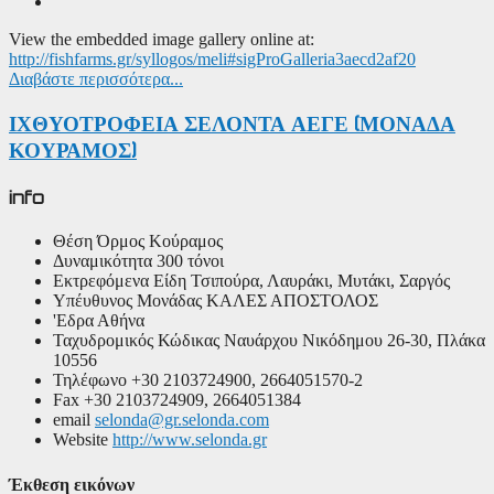
View the embedded image gallery online at:
http://fishfarms.gr/syllogos/meli#sigProGalleria3aecd2af20
Διαβάστε περισσότερα...
ΙΧΘΥΟΤΡΟΦΕΙΑ ΣΕΛΟΝΤΑ ΑΕΓΕ (ΜΟΝΑΔΑ
ΚΟΥΡΑΜΟΣ)
info
Θέση
Όρμος Κούραμος
Δυναμικότητα
300 τόνοι
Εκτρεφόμενα Είδη
Τσιπούρα, Λαυράκι, Μυτάκι, Σαργός
Υπέυθυνος Μονάδας
ΚΑΛΕΣ ΑΠΟΣΤΟΛΟΣ
'Εδρα
Αθήνα
Ταχυδρομικός Κώδικας
Ναυάρχου Νικόδημου 26-30, Πλάκα
10556
Τηλέφωνο
+30 2103724900, 2664051570-2
Fax
+30 2103724909, 2664051384
email
selonda@gr.selonda.com
Website
http://www.selonda.gr
Έκθεση εικόνων