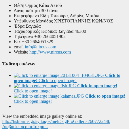
Θέση
Όρμος Κάτω Αετού
Δυναμικότητα
300 τόνοι
Εκτρεφόμενα Είδη
Τσιπούρα, Λιθρίνι, Μυτάκι
Υπέυθυνος Μονάδας
ΧΡΙΣΤΟΓΙΑΝΝΗΣ ΚΩΝ/ΝΟΣ
'Εδρα
Σαγιάδα
Ταχυδρομικός Κώδικας
Σαγιάδα 46300
Τηλέφωνο
+30 2664051902
Fax
+30 2664051329
email
info@nireus.com
Website
http://www.nireus.com
Έκθεση εικόνων
Click to
open image!
Click to open image!
Click to open image!
Click to open image!
Click to open image!
Click to open image!
View the embedded image gallery online at:
http://fishfarms.gr/syllogos/meli#sigProGalleria260772a44b
Διαβάστε περισσότερα...