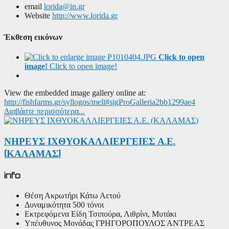
email
lorida@in.gr
Website
http://www.lorida.gr
Έκθεση εικόνων
Click to open
image!
Click to open image!
View the embedded image gallery online at:
http://fishfarms.gr/syllogos/meli#sigProGalleria2bb1299ae4
Διαβάστε περισσότερα...
ΝΗΡΕΥΣ ΙΧΘΥΟΚΑΛΛΙΕΡΓΕΙΕΣ Α.Ε.
(ΚΑΛΑΜΑΣ)
info
Θέση
Ακρωτήρι Κάτω Αετού
Δυναμικότητα
500 τόνοι
Εκτρεφόμενα Είδη
Τσιπούρα, Λιθρίνι, Μυτάκι
Υπέυθυνος Μονάδας
ΓΡΗΓΟΡΟΠΟΥΛΟΣ ΑΝΤΡΕΑΣ