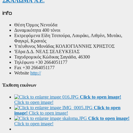
ΣΚΑΛΩΜΑ Α.Ε.
info
Θέση
Όρμος Νενούδα
Δυναμικότητα
400 τόνοι
Εκτρεφόμενα Είδη
Τσιπούρα, Λαυράκι, Λιθρίνι, Μυτάκι,
Φαγκρί, Κρανιός
Υπέυθυνος Μονάδας
ΚΟΛΙΟΓΙΑΝΝΗΣ ΧΡΗΣΤΟΣ
'Εδρα
Δ.Δ. ΝΕΑΣ ΣΕΛΕΥΚΕΙΑΣ
Ταχυδρομικός Κώδικας
Σαγιάδα, 46300
Τηλέφωνο
+30 2664051177
Fax
+30 2664051177
Website
http://
Έκθεση εικόνων
Click to open image!
Click to open image!
Click to open
image!
Click to open image!
Click to open image!
Click to open image!