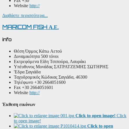
Fax
+30
Website
http://
Διαβάστε περισσότερα...
MARICOM FISH Α.Ε.
info
Θέση
Όρμος Κάτω Αετού
Δυναμικότητα
500 τόνοι
Εκτρεφόμενα Είδη
Τσιπούρα, Λαυράκι
Υπέυθυνος Μονάδας
ΣΑΤΡΑΤΖΕΜΗΣ ΣΩΤΗΡΗΣ
'Εδρα
Σαγιάδα
Ταχυδρομικός Κώδικας
Σαγιάδα, 46300
Τηλέφωνο
+30 2664051600
Fax
+30 2664051601
Website
http://
Έκθεση εικόνων
Click to open image!
Click
to open image!
Click to open