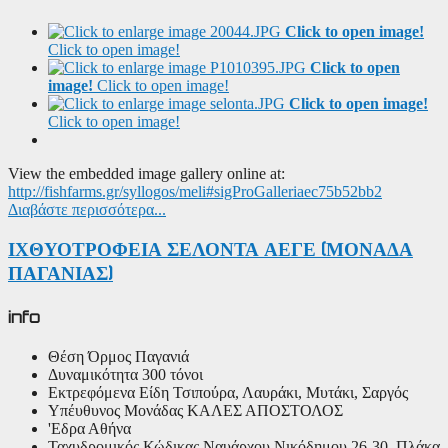
Click to open image!
Click to open image!
Click to open
image!
Click to open image!
Click to open image!
Click to open image!
View the embedded image gallery online at:
http://fishfarms.gr/syllogos/meli#sigProGalleriaec75b52bb2
Διαβάστε περισσότερα...
ΙΧΘΥΟΤΡΟΦΕΙΑ ΣΕΛΟΝΤΑ ΑΕΓΕ (ΜΟΝΑΔΑ
ΠΑΓΑΝΙΑΣ)
info
Θέση
Όρμος Παγανιά
Δυναμικότητα
300 τόνοι
Εκτρεφόμενα Είδη
Τσιπούρα, Λαυράκι, Μυτάκι, Σαργός
Υπέυθυνος Μονάδας
ΚΑΛΕΣ ΑΠΟΣΤΟΛΟΣ
'Εδρα
Αθήνα
Ταχυδρομικός Κώδικας
Ναυάρχου Νικόδημου 26-30, Πλάκα