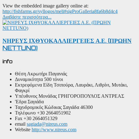
View the embedded image gallery online at:
http://fishfarms.gr/syllogos/meli#sigProGalleria8fa6b8d4c4
Διαβάστε περισσότερα...
ΝΗΡΕΥΣ ΙΧΘΥΟΚΑΛΛΙΕΡΓΕΙΕΣ Α.Ε. (ΠΡΩΗΝ
NETTUNO)
info
Θέση
Ακρωτήρι Παγανιάς
Δυναμικότητα
500 τόνοι
Εκτρεφόμενα Είδη
Τσιπούρα, Λαυράκι, Λιθρίνι, Μυτάκι,
Φαγκρί
Υπέυθυνος Μονάδας
ΓΡΗΓΟΡΟΠΟΥΛΟΣ ΑΝΤΡΕΑΣ
'Εδρα
Σαγιάδα
Ταχυδρομικός Κώδικας
Σαγιάδα 46300
Τηλέφωνο
+30 2664051902
Fax
+30 2664051329
email
sagiada@nireus.com
Website
http://www.nireus.com