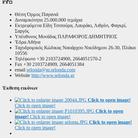
info
Θέση
Όρμος Παγανιά
Δυναμικότητα
25.000.000 τεμάχια
Εκτρεφόμενα Είδη
Τσιπούρα, Λαυράκι, Λιθρίνι, Φαγκρί,
Σαργός
Υπέυθυνος Μονάδας
ΠΑΡΑΦΟΡΟΣ ΔΗΜΗΤΡΙΟΣ
'Εδρα
Αθήνα
Ταχυδρομικός Κώδικας
Ναυάρχου Νικόδημου 26-30, Πλάκα
10556
Τηλέφωνο
+30 2103724900, 2664051570-2
Fax
+30 2103724909, 2664051384
email
selonda@gr.selonda.com
Website
http://www.selonda.gr
Έκθεση εικόνων
Click to open image!
Click to open image!
Click to open
image!
Click to open image!
Click to open image!
Click to open image!