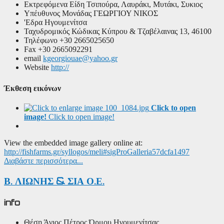
Εκτρεφόμενα Είδη
Τσιπούρα, Λαυράκι, Μυτάκι, Συκιος
Υπέυθυνος Μονάδας
ΓΕΩΡΓΙΟΥ ΝΙΚΟΣ
'Εδρα
Ηγουμενίτσα
Ταχυδρομικός Κώδικας
Κύπρου & Τζαβέλαινας 13, 46100
Τηλέφωνο
+30 2665025650
Fax
+30 2665092291
email
kgeorgiouae@yahoo.gr
Website
http://
Έκθεση εικόνων
Click to open
image!
Click to open image!
View the embedded image gallery online at:
http://fishfarms.gr/syllogos/meli#sigProGalleria57dcfa1497
Διαβάστε περισσότερα...
Β. ΛΙΩΝΗΣ & ΣΙΑ Ο.Ε.
info
Θέση
Άγιος Πέτρος Όρμου Ηγουμενίτσας