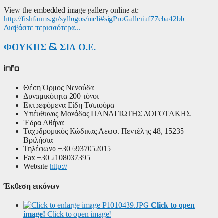
View the embedded image gallery online at:
http://fishfarms.gr/syllogos/meli#sigProGalleriaf77eba42bb
Διαβάστε περισσότερα...
ΦΟΥΚΗΣ & ΣΙΑ Ο.Ε.
info
Θέση
Όρμος Νενούδα
Δυναμικότητα
200 τόνοι
Εκτρεφόμενα Είδη
Τσιπούρα
Υπέυθυνος Μονάδας
ΠΑΝΑΓΙΩΤΗΣ ΔΟΓΟΤΑΚΗΣ
'Εδρα
Αθήνα
Ταχυδρομικός Κώδικας
Λεωφ. Πεντέλης 48, 15235
Βριλήσια
Τηλέφωνο
+30 6937052015
Fax
+30 2108037395
Website
http://
Έκθεση εικόνων
Click to open
image!
Click to open image!