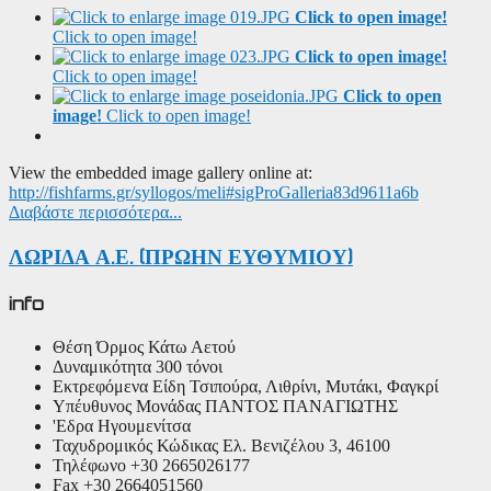
Click to open image!
Click to open image!
Click to open image!
Click to open image!
Click to open
image!
Click to open image!
View the embedded image gallery online at:
http://fishfarms.gr/syllogos/meli#sigProGalleria83d9611a6b
Διαβάστε περισσότερα...
ΛΩΡΙΔΑ Α.Ε. (ΠΡΩΗΝ ΕΥΘΥΜΙΟΥ)
info
Θέση
Όρμος Κάτω Αετού
Δυναμικότητα
300 τόνοι
Εκτρεφόμενα Είδη
Τσιπούρα, Λιθρίνι, Μυτάκι, Φαγκρί
Υπέυθυνος Μονάδας
ΠΑΝΤΟΣ ΠΑΝΑΓΙΩΤΗΣ
'Εδρα
Ηγουμενίτσα
Ταχυδρομικός Κώδικας
Ελ. Βενιζέλου 3, 46100
Τηλέφωνο
+30 2665026177
Fax
+30 2664051560