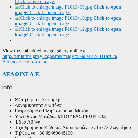
Click to open image!
Click to open
image!
Click to open image!
Click to open
image!
Click to open image!
Click to open
image!
Click to open image!
View the embedded image gallery online at:
http://fishfarms.gr/syllogos/meli#sigProGalleria24811ac02a
Διαβάστε περισσότερα...
ΔΕΛΦΙΝΙ Α.Ε.
info
Θέση
Όρμος Χασομέρι
Δυναμικότητα
200 τόνοι
Εκτρεφόμενα Είδη
Τσιπούρα, Μυτάκι
Υπέυθυνος Μονάδας
ΜΠΟΥΡΑΣ ΓΕΩΡΓΙΟΣ
'Εδρα
Αθήνα
Ταχυδρομικός Κώδικας
Λουλουδιών 13, 15773 Ζωγράφου
Τηλέφωνο
+30 69469046100