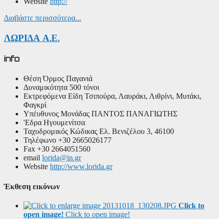
Website
http://
Διαβάστε περισσότερα...
ΛΩΡΙΔΑ Α.Ε.
info
Θέση
Όρμος Παγανιά
Δυναμικότητα
500 τόνοι
Εκτρεφόμενα Είδη
Τσιπούρα, Λαυράκι, Λιθρίνι, Μυτάκι,
Φαγκρί
Υπέυθυνος Μονάδας
ΠΑΝΤΟΣ ΠΑΝΑΓΙΩΤΗΣ
'Εδρα
Ηγουμενίτσα
Ταχυδρομικός Κώδικας
Ελ. Βενιζέλου 3, 46100
Τηλέφωνο
+30 2665026177
Fax
+30 2664051560
email
lorida@in.gr
Website
http://www.lorida.gr
Έκθεση εικόνων
Click to
open image!
Click to open image!