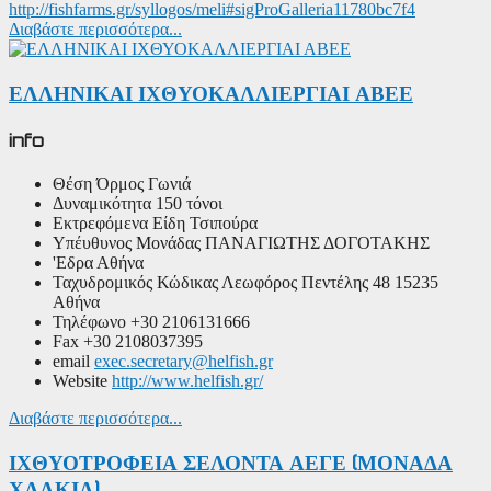
http://fishfarms.gr/syllogos/meli#sigProGalleria11780bc7f4
Διαβάστε περισσότερα...
ΕΛΛΗΝΙΚΑΙ ΙΧΘΥΟΚΑΛΛΙΕΡΓΙΑΙ ΑΒΕΕ
info
Θέση
Όρμος Γωνιά
Δυναμικότητα
150 τόνοι
Εκτρεφόμενα Είδη
Τσιπούρα
Υπέυθυνος Μονάδας
ΠΑΝΑΓΙΩΤΗΣ ΔΟΓΟΤΑΚΗΣ
'Εδρα
Αθήνα
Ταχυδρομικός Κώδικας
Λεωφόρος Πεντέλης 48 15235
Αθήνα
Τηλέφωνο
+30 2106131666
Fax
+30 2108037395
email
exec.secretary@helfish.gr
Website
http://www.helfish.gr/
Διαβάστε περισσότερα...
ΙΧΘΥΟΤΡΟΦΕΙΑ ΣΕΛΟΝΤΑ ΑΕΓΕ (ΜΟΝΑΔΑ
ΧΑΛΚΙΑ)