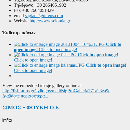
Τηλέφωνο
+30 2664051902
Fax
+30 2664051329
email
sagiada@nireus.com
Website
http://www.selonda.gr
Έκθεση εικόνων
Click to
open image!
Click to open image!
Click to open image!
Click to open image!
Click to open image!
Click to open image!
View the embedded image gallery online at:
http://fishfarms.gr/syllogos/meli#sigProGalleria771a23ea9e
Διαβάστε περισσότερα...
ΣΙΜΟΣ - ΦΟΥΚΗ Ο.Ε.
info