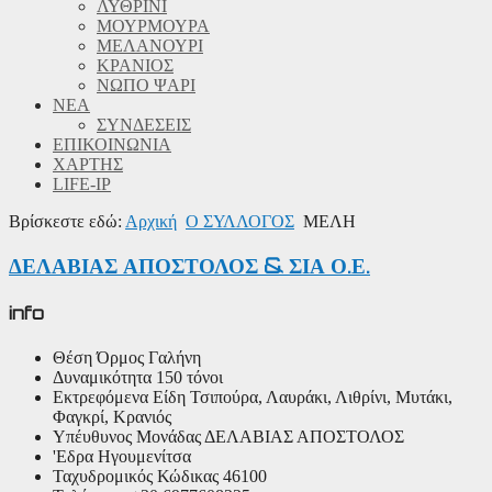
ΛΥΘΡΙΝΙ
ΜΟΥΡΜΟΥΡΑ
ΜΕΛΑΝΟΥΡΙ
ΚΡΑΝΙΟΣ
ΝΩΠΟ ΨΑΡΙ
ΝΕΑ
ΣΥΝΔΕΣΕΙΣ
ΕΠΙΚΟΙΝΩΝΙΑ
ΧΑΡΤΗΣ
LIFE-IP
Βρίσκεστε εδώ:
Αρχική
Ο ΣΥΛΛΟΓΟΣ
ΜΕΛΗ
ΔΕΛΑΒΙΑΣ ΑΠΟΣΤΟΛΟΣ & ΣΙΑ Ο.Ε.
info
Θέση
Όρμος Γαλήνη
Δυναμικότητα
150 τόνοι
Εκτρεφόμενα Είδη
Τσιπούρα, Λαυράκι, Λιθρίνι, Μυτάκι,
Φαγκρί, Κρανιός
Υπέυθυνος Μονάδας
ΔΕΛΑΒΙΑΣ ΑΠΟΣΤΟΛΟΣ
'Εδρα
Ηγουμενίτσα
Ταχυδρομικός Κώδικας
46100