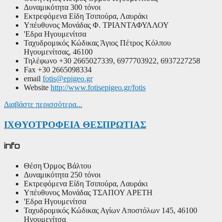
Δυναμικότητα
300 τόνοι
Εκτρεφόμενα Είδη
Τσιπούρα, Λαυράκι
Υπέυθυνος Μονάδας
Φ. ΤΡΙΑΝΤΑΦΥΛΛΟΥ
'Εδρα
Ηγουμενίτσα
Ταχυδρομικός Κώδικας
Άγιος Πέτρος Κόλπου
Ηγουμενίτσας, 46100
Τηλέφωνο
+30 2665027339, 6977703922, 6937227258
Fax
+30 2665098334
email
fotis@epigeo.gr
Website
http://www.fotisepigeo.gr/fotis
Διαβάστε περισσότερα...
ΙΧΘΥΟΤΡΟΦΕΙΑ ΘΕΣΠΡΩΤΙΑΣ
info
Θέση
Όρμος Βάλτου
Δυναμικότητα
250 τόνοι
Εκτρεφόμενα Είδη
Τσιπούρα, Λαυράκι
Υπέυθυνος Μονάδας
ΤΣΑΠΟΥ ΑΡΕΤΗ
'Εδρα
Ηγουμενίτσα
Ταχυδρομικός Κώδικας
Αγίων Αποστόλων 145, 46100
Ηγουμενίτσα