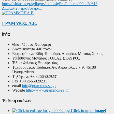
http://fishfarms.gr/syllogos/meli#sigProGalleriad90bc2d613
Διαβάστε περισσότερα...
ΓΡΑΜΜΟΣ Α.Ε.
info
Θέση
Όρμος Χασομέρι
Δυναμικότητα
440 τόνοι
Εκτρεφόμενα Είδη
Τσιπούρα, Λαυράκι, Μυτάκι, Συκιος
Υπέυθυνος Μονάδας
ΤΟΚΑΣ ΣΤΑΥΡΟΣ
'Εδρα
Φιλιάτες Θεσπρωτίας
Ταχυδρομικός Κώδικας
Αγ. Αποστόλων 7-9, 46100
Ηγουμενίτσα
Τηλέφωνο
+30 2665029231
Fax
+30 2665029231
email
info@grammos-sa.gr
Website
http://www.grammos-sa.gr
Έκθεση εικόνων
Click to open image!