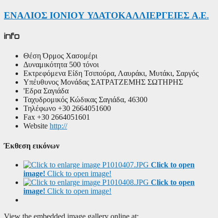
ΕΝΑΛΙΟΣ ΙΟΝΙΟΥ ΥΔΑΤΟΚΑΛΛΙΕΡΓΕΙΕΣ Α.Ε.
info
Θέση
Όρμος Χασομέρι
Δυναμικότητα
500 τόνοι
Εκτρεφόμενα Είδη
Τσιπούρα, Λαυράκι, Μυτάκι, Σαργός
Υπέυθυνος Μονάδας
ΣΑΤΡΑΤΖΕΜΗΣ ΣΩΤΗΡΗΣ
'Εδρα
Σαγιάδα
Ταχυδρομικός Κώδικας
Σαγιάδα, 46300
Τηλέφωνο
+30 2664051600
Fax
+30 2664051601
Website
http://
Έκθεση εικόνων
Click to open
image!
Click to open image!
Click to open
image!
Click to open image!
View the embedded image gallery online at: