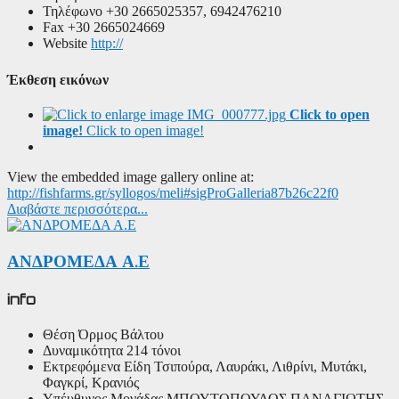
Τηλέφωνο
+30 2665025357, 6942476210
Fax
+30 2665024669
Website
http://
Έκθεση εικόνων
Click to open
image!
Click to open image!
View the embedded image gallery online at:
http://fishfarms.gr/syllogos/meli#sigProGalleria87b26c22f0
Διαβάστε περισσότερα...
ΑΝΔΡΟΜΕΔΑ Α.Ε
info
Θέση
Όρμος Βάλτου
Δυναμικότητα
214 τόνοι
Εκτρεφόμενα Είδη
Τσιπούρα, Λαυράκι, Λιθρίνι, Μυτάκι,
Φαγκρί, Κρανιός
Υπέυθυνος Μονάδας
ΜΠΟΥΤΟΠΟΥΛΟΣ ΠΑΝΑΓΙΩΤΗΣ