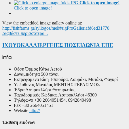
Click to open image!
Click to open image!
View the embedded image gallery online at:
http://fishfarms.gr/syllogos/meli#sigProGalleriafd6ed31778
Διαβάστε περισσότερα...
ΙΧΘΥΟΚΑΛΛΙΕΡΓΕΙΕΣ ΠΟΣΕΙΔΩΝΙΑ ΕΠΕ
info
Θέση
Όρμος Κάτω Αετού
Δυναμικότητα
500 τόνοι
Εκτρεφόμενα Είδη
Τσιπούρα, Λαυράκι, Μυτάκι, Φαγκρί
Υπέυθυνος Μονάδας
ΜΕΝΤΗΣ ΓΕΡΑΣΙΜΟΣ
'Εδρα
Ασπροκλλήσι Θεσπρωτίας
Ταχυδρομικός Κώδικας
Ασπροκλλήσι 46300
Τηλέφωνο
+30 2664051454, 6942840498
Fax
+30 2664051451
Website
http://
Έκθεση εικόνων