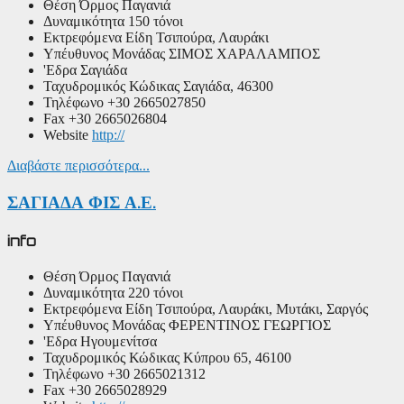
Θέση
Όρμος Παγανιά
Δυναμικότητα
150 τόνοι
Εκτρεφόμενα Είδη
Τσιπούρα, Λαυράκι
Υπέυθυνος Μονάδας
ΣΙΜΟΣ ΧΑΡΑΛΑΜΠΟΣ
'Εδρα
Σαγιάδα
Ταχυδρομικός Κώδικας
Σαγιάδα, 46300
Τηλέφωνο
+30 2665027850
Fax
+30 2665026804
Website
http://
Διαβάστε περισσότερα...
ΣΑΓΙΑΔΑ ΦΙΣ Α.Ε.
info
Θέση
Όρμος Παγανιά
Δυναμικότητα
220 τόνοι
Εκτρεφόμενα Είδη
Τσιπούρα, Λαυράκι, Μυτάκι, Σαργός
Υπέυθυνος Μονάδας
ΦΕΡΕΝΤΙΝΟΣ ΓΕΩΡΓΙΟΣ
'Εδρα
Ηγουμενίτσα
Ταχυδρομικός Κώδικας
Κύπρου 65, 46100
Τηλέφωνο
+30 2665021312
Fax
+30 2665028929